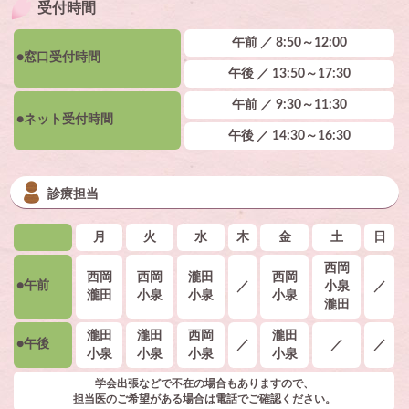
受付時間
午前 ／ 8:50～12:00
●窓口受付時間
午後 ／ 13:50～17:30
午前 ／ 9:30～11:30
●ネット受付時間
午後 ／ 14:30～16:30
診療担当
月
火
水
木
金
土
日
西岡
西岡
西岡
瀧田
西岡
●午前
／
小泉
／
瀧田
小泉
小泉
小泉
瀧田
瀧田
瀧田
西岡
瀧田
●午後
／
／
／
小泉
小泉
小泉
小泉
学会出張などで不在の場合もありますので、
担当医のご希望がある場合は電話でご確認ください。