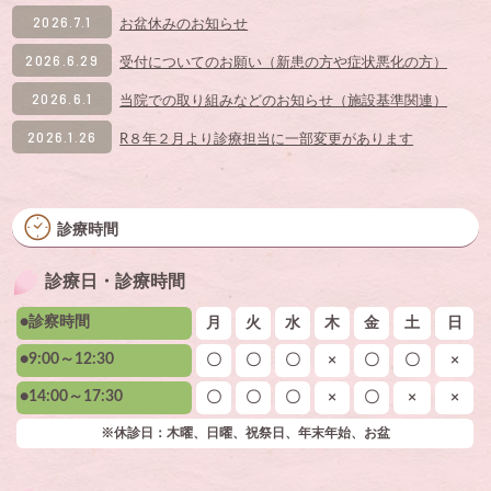
2026.7.1
お盆休みのお知らせ
2026.6.29
受付についてのお願い（新患の方や症状悪化の方）
2026.6.1
当院での取り組みなどのお知らせ（施設基準関連）
2026.1.26
R８年２月より診療担当に一部変更があります
診療時間
診療日・診療時間
●診察時間
月
火
水
木
金
土
日
●9:00～12:30
〇
〇
〇
×
〇
〇
×
●14:00～17:30
〇
〇
〇
×
〇
×
×
※休診日：木曜、日曜、祝祭日、年末年始、お盆